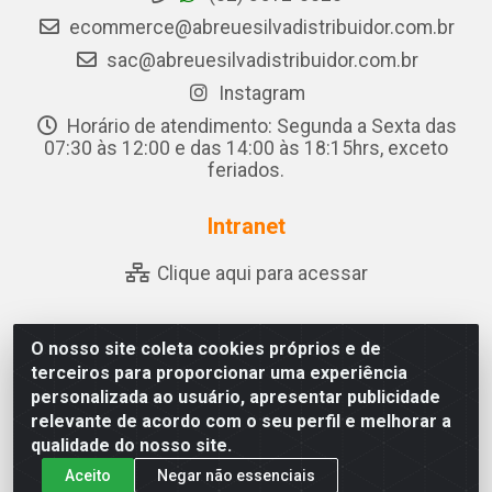
ecommerce@abreuesilvadistribuidor.com.br
sac@abreuesilvadistribuidor.com.br
Instagram
Horário de atendimento: Segunda a Sexta das
07:30 às 12:00 e das 14:00 às 18:15hrs, exceto
feriados.
Intranet
Clique aqui para acessar
O nosso site coleta cookies próprios e de
Abreu & Silva - Rua Padre Jose de Souza Leite, 265 - Ariado,
terceiros para proporcionar uma experiência
Olho D'Água das Flores/AL - CEP 57.442-000 - CNPJ
personalizada ao usuário, apresentar publicidade
04.790.656/0001-06
relevante de acordo com o seu perfil e melhorar a
qualidade do nosso site.
Aceito
Negar não essenciais