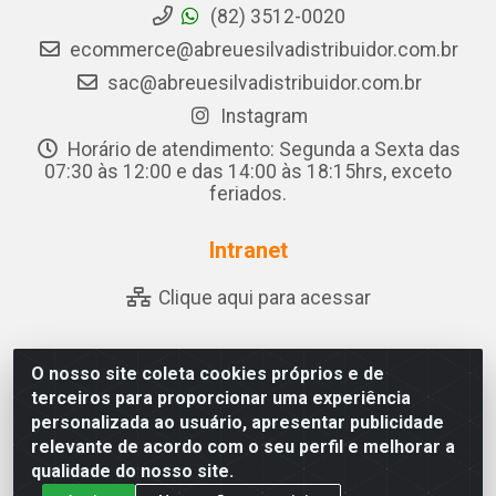
(82) 3512-0020
ecommerce@abreuesilvadistribuidor.com.br
sac@abreuesilvadistribuidor.com.br
Instagram
Horário de atendimento: Segunda a Sexta das
07:30 às 12:00 e das 14:00 às 18:15hrs, exceto
feriados.
Intranet
Clique aqui para acessar
O nosso site coleta cookies próprios e de
Abreu & Silva - Rua Padre Jose de Souza Leite, 265 - Ariado,
terceiros para proporcionar uma experiência
Olho D'Água das Flores/AL - CEP 57.442-000 - CNPJ
personalizada ao usuário, apresentar publicidade
04.790.656/0001-06
relevante de acordo com o seu perfil e melhorar a
qualidade do nosso site.