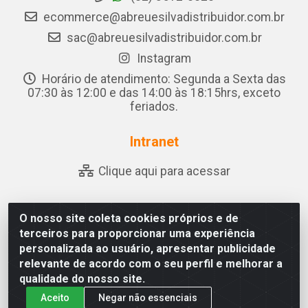
ecommerce@abreuesilvadistribuidor.com.br
sac@abreuesilvadistribuidor.com.br
Instagram
Horário de atendimento: Segunda a Sexta das
07:30 às 12:00 e das 14:00 às 18:15hrs, exceto
feriados.
Intranet
Clique aqui para acessar
O nosso site coleta cookies próprios e de
Abreu & Silva - Rua Padre Jose de Souza Leite, 265 - Ariado,
terceiros para proporcionar uma experiência
Olho D'Água das Flores/AL - CEP 57.442-000 - CNPJ
personalizada ao usuário, apresentar publicidade
04.790.656/0001-06
relevante de acordo com o seu perfil e melhorar a
qualidade do nosso site.
Aceito
Negar não essenciais