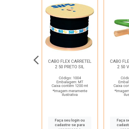
FLEX CARRETEL
CABO FLEX CARRETEL
CABO FL
0 BRANCO SIL
2 50 PRETO SIL
2 50 
ódigo: 932
Código: 1004
Códi
balagem: MT
Embalagem: MT
Embal
 contém 1200 mt
Caixa contém 1200 mt
Caixa co
gem meramente
*Imagem meramente
*Imagem
ilustrativa
ilustrativa
ilu
 seu login ou
Faça seu login ou
Faça s
astre-se para
cadastre-se para
cadast