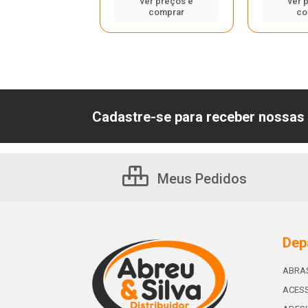
er preços e
ver preços e
ver 
comprar
comprar
co
Cadastre-se para receber nossas 
Meus Pedidos
Dep
ABRA
ACESS