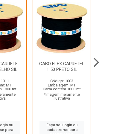
 CARRETEL
CABO FLEX CARRETEL
CABO FLEX CA
ELHO SIL
1 50 PRETO SIL
2 50 AZUL 
 1011
Código: 1003
Código: 9
em: MT
Embalagem: MT
Embalagem:
m 1800 mt
Caixa contém 1800 mt
Caixa contém 1
eramente
*Imagem meramente
*Imagem mera
tiva
ilustrativa
ilustrativ
login ou
Faça seu login ou
Faça seu log
se para
cadastre-se para
cadastre-se