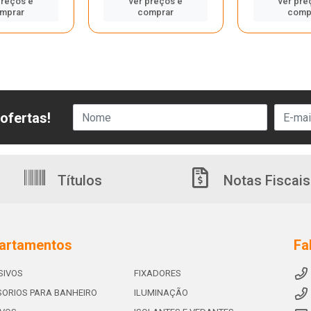
preços e
ver preços e
ver pre
mprar
comprar
comp
ofertas!
Títulos
Notas Fiscais
artamentos
Fa
SIVOS
FIXADORES
ORIOS PARA BANHEIRO
ILUMINAÇÃO