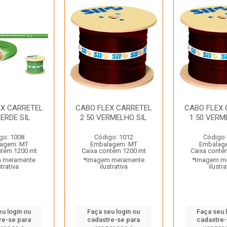
EX CARRETEL
CABO FLEX CARRETEL
CABO FLEX
VERDE SIL
2 50 VERMELHO SIL
1 50 VERM
go: 1008
Código: 1012
Código:
agem: MT
Embalagem: MT
Embalag
ntém 1200 mt
Caixa contém 1200 mt
Caixa conté
 meramente
*Imagem meramente
*Imagem m
strativa
ilustrativa
ilustra
eu login ou
Faça seu login ou
Faça seu 
re-se para
cadastre-se para
cadastre-