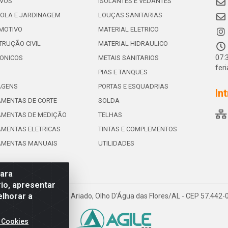
IVOS
ISOLANTES E VEDANTES
OLA E JARDINAGEM
LOUÇAS SANITARIAS
MOTIVO
MATERIAL ELETRICO
RUÇÃO CIVIL
MATERIAL HIDRAULICO
07:
ONICOS
METAIS SANITARIOS
fer
PIAS E TANQUES
AGENS
PORTAS E ESQUADRIAS
In
MENTAS DE CORTE
SOLDA
AMENTAS DE MEDIÇÃO
TELHAS
MENTAS ELETRICAS
TINTAS E COMPLEMENTOS
AMENTAS MANUAIS
UTILIDADES
para
io, apresentar
elhorar a
e de Souza Leite, 265 - Ariado, Olho D'Água das Flores/AL - CEP 57.442
 Cookies