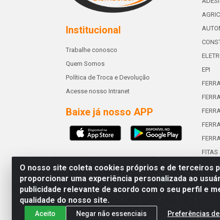
ADES
AGRIC
Institucional
AUTO
CONST
Trabalhe conosco
ELETR
Quem Somos
EPI
Política de Troca e Devolução
FERR
Acesse nosso Intranet
FERRA
Baixe já nosso APP
FERR
FERRA
FERR
FITAS
O nosso site coleta cookies próprios e de terceiros 
proporcionar uma experiência personalizada ao usuár
publicidade relevante de acordo com o seu perfil e m
Abreu & Silva - Rua Padre Jos
qualidade do nosso site.
Aceito
Negar não essenciais
Preferências de