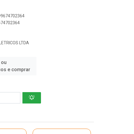
899674702364
9674702364
.ELETRICOS LTDA
 ou
ços e comprar