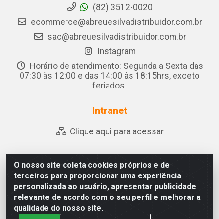
(82) 3512-0020
ecommerce@abreuesilvadistribuidor.com.br
sac@abreuesilvadistribuidor.com.br
Instagram
Horário de atendimento: Segunda a Sexta das
07:30 às 12:00 e das 14:00 às 18:15hrs, exceto
feriados.
Intranet
Clique aqui para acessar
O nosso site coleta cookies próprios e de
Abreu & Silva - Rua Padre Jose de Souza Leite, 265 - Ariado,
terceiros para proporcionar uma experiência
Olho D'Água das Flores/AL - CEP 57.442-000 - CNPJ
personalizada ao usuário, apresentar publicidade
04.790.656/0001-06
relevante de acordo com o seu perfil e melhorar a
qualidade do nosso site.