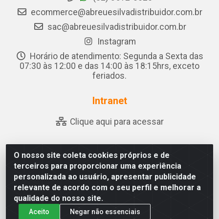
ecommerce@abreuesilvadistribuidor.com.br
sac@abreuesilvadistribuidor.com.br
Instagram
Horário de atendimento: Segunda a Sexta das
07:30 às 12:00 e das 14:00 às 18:15hrs, exceto
feriados.
Intranet
Clique aqui para acessar
O nosso site coleta cookies próprios e de
Abreu & Silva - Rua Padre Jose de Souza Leite, 265 - Ariado,
terceiros para proporcionar uma experiência
Olho D'Água das Flores/AL - CEP 57.442-000 - CNPJ
personalizada ao usuário, apresentar publicidade
04.790.656/0001-06
relevante de acordo com o seu perfil e melhorar a
qualidade do nosso site.
Aceito
Negar não essenciais