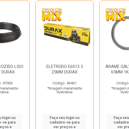
OZIDO LISO
ELETRODO E6013 3
ARAME GAL
G DURAX
25MM DURAX
65MM 1K
: 47003
Código: 46461
Código
meramente
*Imagem meramente
*Imagem 
rativa
ilustrativa
ilust
 login ou
Faça seu login ou
Faça seu
e-se para
cadastre-se para
cadastre
reços e
ver preços e
ver pr