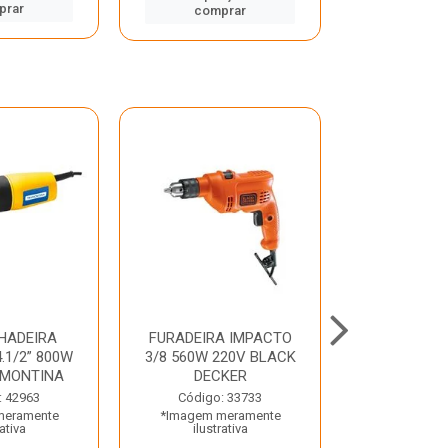
prar
comp
comprar
HADEIRA
FURADEIRA IMPACTO
MARTE
.1/2” 800W
3/8 560W 220V BLACK
PERFURADO
AMONTINA
DECKER
800W 2 6J 2
: 42963
Código: 33733
Código:
meramente
*Imagem meramente
*Imagem m
rativa
ilustrativa
ilustr