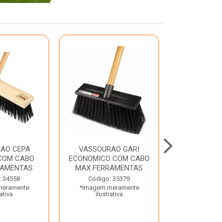
AO CEPA
VASSOURAO GARI
LAVATORIO
COM CABO
ECONOMICO COM CABO
BRANCO MA
RAMENTAS
MAX FERRAMENTAS
Código:
: 34558
Código: 35379
*Imagem m
meramente
*Imagem meramente
ilustr
rativa
ilustrativa