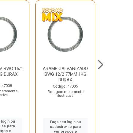
V BWG 16/1
ARAME GALVANIZADO
BARRA ROSC
G DURAX
BWG 12/2 77MM 1KG
UNC D
DURAX
: 47008
Código:
Código: 47006
meramente
*Imagem m
*Imagem meramente
rativa
ilustr
ilustrativa
 login ou
Faça seu 
Faça seu login ou
-se para
cadastre
cadastre-se para
eços e
ver pr
ver preços e