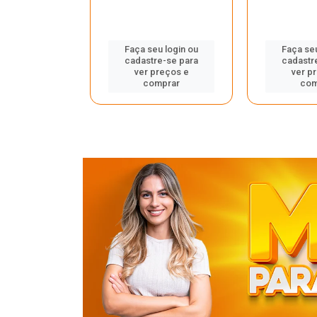
u login ou
Faça seu login ou
Faça seu
e-se para
cadastre-se para
cadastr
reços e
ver preços e
ver p
mprar
comprar
com