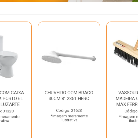
 COM CAIXA
CHUVEIRO COM BRACO
VASSOUR
 PORTO 6L
30CM 8” 2351 HERC
MADEIRA 
 LUZARTE
MAX FER
Código: 21623
: 31328
Código
*Imagem meramente
meramente
*Imagem 
ilustrativa
rativa
ilust