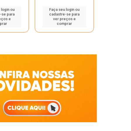
Faça seu 
 login ou
Faça seu login ou
cadastre
-se para
cadastre-se para
ver pr
eços e
ver preços e
comp
prar
comprar