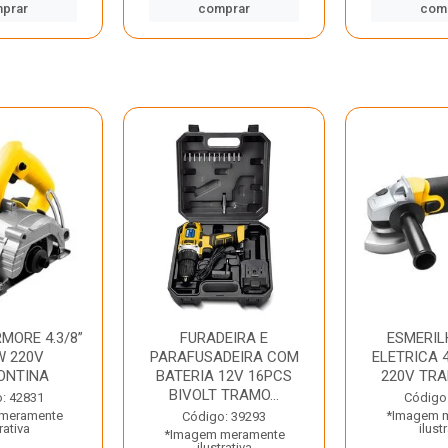
prar
comprar
com
MORE 4.3/8”
FURADEIRA E
ESMERIL
W 220V
PARAFUSADEIRA COM
ELETRICA 4
ONTINA
BATERIA 12V 16PCS
220V TR
BIVOLT TRAMO...
: 42831
Código
meramente
*Imagem 
Código: 39293
rativa
ilust
*Imagem meramente
ilustrativa