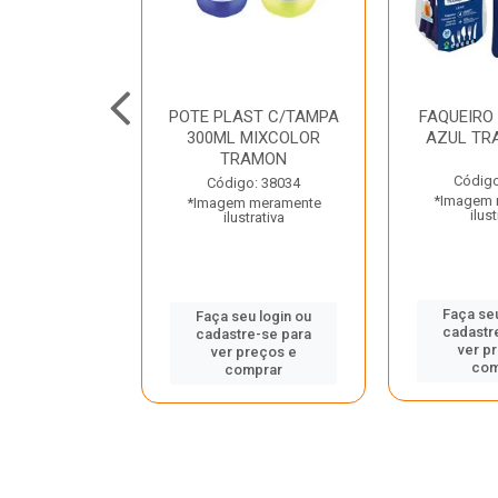
JUNTO
POTE PLAST C/TAMPA
FAQUEIRO
NTE INOX 2
300ML MIXCOLOR
AZUL TR
ENUS PRETO
TRAMON
ONTINA
Código
Código: 38034
*Imagem 
*Imagem meramente
o: 43214
ilust
ilustrativa
 meramente
trativa
Faça seu
Faça seu login ou
cadastr
cadastre-se para
u login ou
ver p
ver preços e
e-se para
com
comprar
reços e
mprar