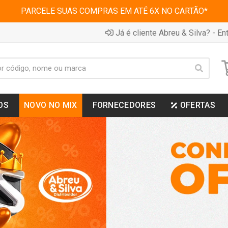
PARCELE SUAS COMPRAS EM ATÉ 6X NO CARTÃO*
Já é cliente Abreu & Silva? - Ent
OS
NOVO NO MIX
FORNECEDORES
OFERTAS