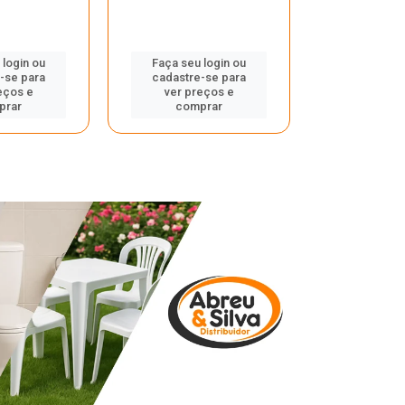
 login ou
Faça seu login ou
Faça seu 
-se para
cadastre-se para
cadastre
eços e
ver preços e
ver pr
prar
comprar
comp