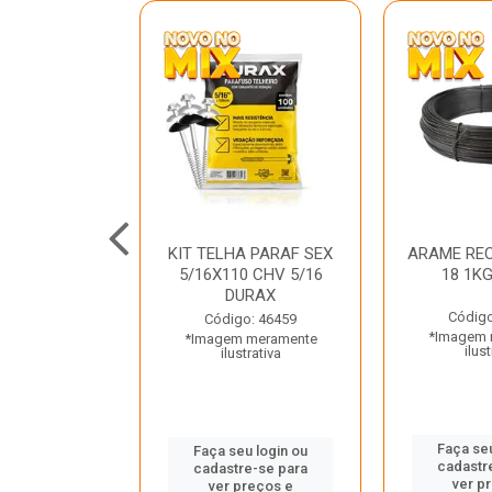
C GALV 3/16
KIT TELHA PARAF SEX
ARAME REC
 DURAX
5/16X110 CHV 5/16
18 1K
DURAX
o: 47012
Código
Código: 46459
 meramente
*Imagem 
*Imagem meramente
trativa
ilust
ilustrativa
u login ou
Faça seu
Faça seu login ou
e-se para
cadastr
cadastre-se para
reços e
ver p
ver preços e