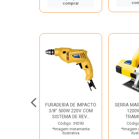
mprar
com
comprar
TELETE
FURADEIRA DE IMPACTO
SERRA MAR
OR/ROMPEDOR
3/8” 500W 220V COM
1200
 220V DEWALT
SISTEMA DE REV...
TRAM
o: 33734
Código: 39290
Código
 meramente
*Imagem meramente
*Imagem 
trativa
ilustrativa
ilust