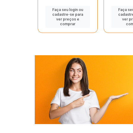
u login ou
Faça seu login ou
Faça seu
e-se para
cadastre-se para
cadastr
reços e
ver preços e
ver p
mprar
comprar
com