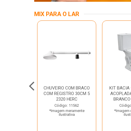
MIX PARA O LAR
ALUMINIO 03
CHUVEIRO COM BRACO
KIT BACIA
TRAMONTINA
COM REGISTRO 30CM 5
ACOPLADA
2320 HERC
BRANCO
o: 45797
Código: 11562
Código
 meramente
*Imagem meramente
*Imagem 
trativa
ilustrativa
ilust