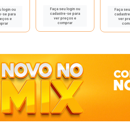
Faça seu login ou
 login ou
Faça seu
cadastre-se para
e-se para
cadastre
ver preços e
reços e
ver pr
comprar
prar
com