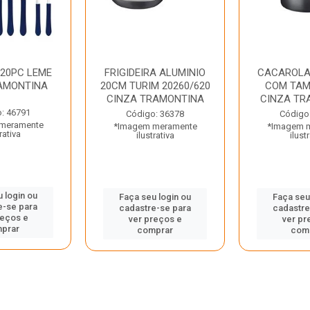
 20PC LEME
FRIGIDEIRA ALUMINIO
CACAROLA
AMONTINA
20CM TURIM 20260/620
COM TAM
CINZA TRAMONTINA
CINZA TR
: 46791
Código: 36378
Código
meramente
*Imagem meramente
*Imagem 
rativa
ilustrativa
ilust
 login ou
Faça seu login ou
Faça seu
e-se para
cadastre-se para
cadastre
reços e
ver preços e
ver pr
prar
comprar
com