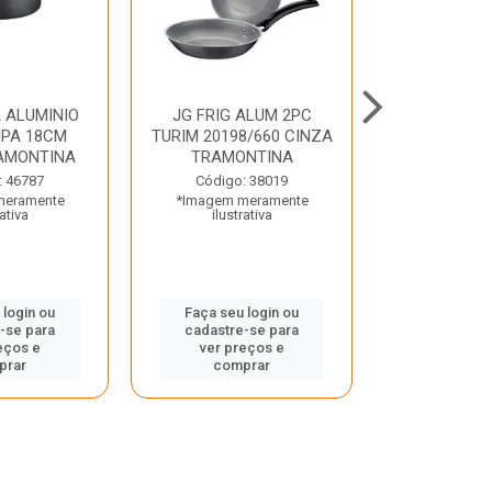
 ALUMINIO
JG FRIG ALUM 2PC
CONJ
PA 18CM
TURIM 20198/660 CINZA
TRINCHANT
AMONTINA
TRAMONTINA
PECAS PLE
TRAMO
: 46787
Código: 38019
meramente
*Imagem meramente
Código:
rativa
ilustrativa
*Imagem m
ilustr
 login ou
Faça seu login ou
-se para
cadastre-se para
Faça seu 
eços e
ver preços e
cadastre
prar
comprar
ver pr
comp