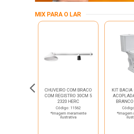
MIX PARA O LAR
ALUMINIO 03
CHUVEIRO COM BRACO
KIT BACIA
TRAMONTINA
COM REGISTRO 30CM 5
ACOPLADA
2320 HERC
BRANCO
o: 45797
Código: 11562
Código
 meramente
*Imagem meramente
*Imagem 
trativa
ilustrativa
ilust