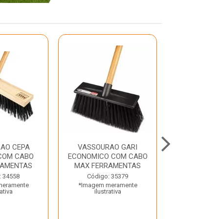
AO CEPA
VASSOURAO GARI
LAVATORIO
COM CABO
ECONOMICO COM CABO
BRANCO MA
RAMENTAS
MAX FERRAMENTAS
Código:
: 34558
Código: 35379
*Imagem m
meramente
*Imagem meramente
ilustr
rativa
ilustrativa