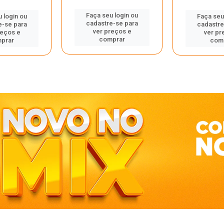
Faça seu login ou
 login ou
Faça seu
cadastre-se para
e-se para
cadastre
ver preços e
reços e
ver pr
comprar
prar
com