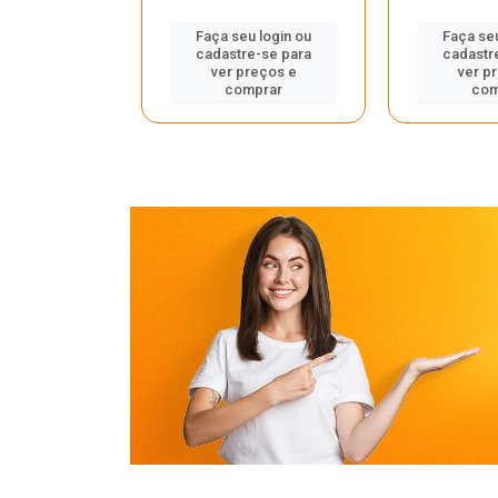
u login ou
Faça seu login ou
Faça seu
e-se para
cadastre-se para
cadastr
reços e
ver preços e
ver p
mprar
comprar
com