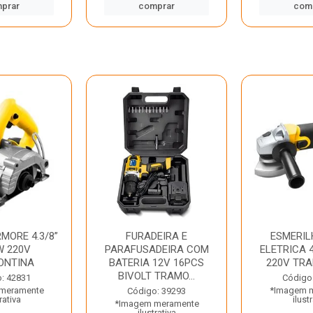
prar
comprar
com
MORE 4.3/8”
FURADEIRA E
ESMERIL
W 220V
PARAFUSADEIRA COM
ELETRICA 4
ONTINA
BATERIA 12V 16PCS
220V TR
BIVOLT TRAMO...
: 42831
Código
meramente
*Imagem 
Código: 39293
rativa
ilust
*Imagem meramente
ilustrativa