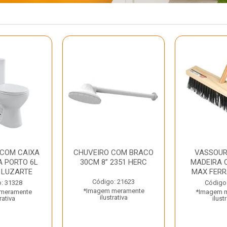
 COM CAIXA
CHUVEIRO COM BRACO
VASSOUR
 PORTO 6L
30CM 8” 2351 HERC
MADEIRA 
 LUZARTE
MAX FER
Código: 21623
: 31328
Código
*Imagem meramente
meramente
*Imagem 
ilustrativa
rativa
ilust