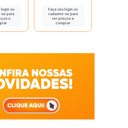
Faça seu 
 login ou
Faça seu login ou
cadastre
-se para
cadastre-se para
ver pr
eços e
ver preços e
comp
prar
comprar