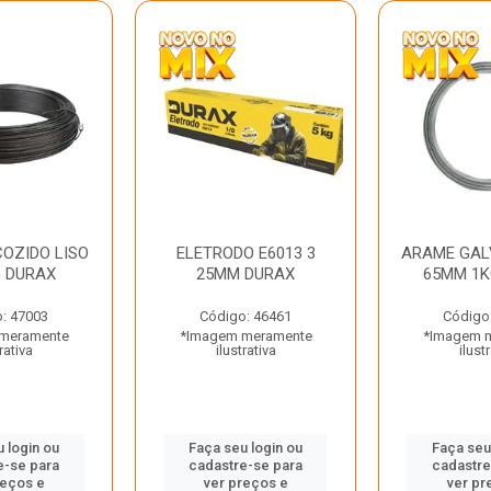
OZIDO LISO
ELETRODO E6013 3
ARAME GAL
G DURAX
25MM DURAX
65MM 1K
: 47003
Código: 46461
Código
meramente
*Imagem meramente
*Imagem 
rativa
ilustrativa
ilust
 login ou
Faça seu login ou
Faça seu
e-se para
cadastre-se para
cadastre
reços e
ver preços e
ver pr