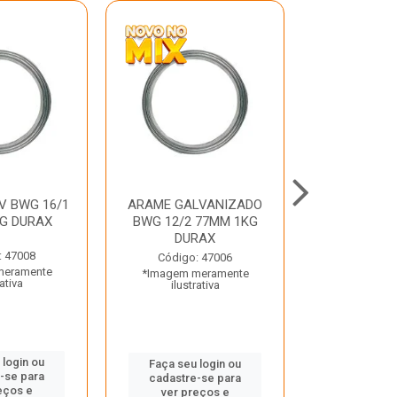
V BWG 16/1
ARAME GALVANIZADO
BARRA ROSC
G DURAX
BWG 12/2 77MM 1KG
UNC D
DURAX
: 47008
Código:
Código: 47006
meramente
*Imagem m
*Imagem meramente
rativa
ilustr
ilustrativa
 login ou
Faça seu 
Faça seu login ou
-se para
cadastre
cadastre-se para
eços e
ver pr
ver preços e