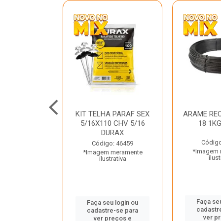
C GALV 3/16
KIT TELHA PARAF SEX
ARAME REC
 DURAX
5/16X110 CHV 5/16
18 1K
DURAX
o: 47012
Código
Código: 46459
 meramente
*Imagem 
*Imagem meramente
trativa
ilust
ilustrativa
u login ou
Faça seu
Faça seu login ou
e-se para
cadastr
cadastre-se para
reços e
ver p
ver preços e