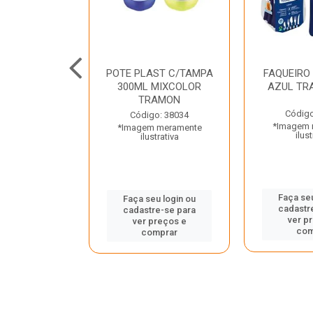
JUNTO
POTE PLAST C/TAMPA
FAQUEIRO
NTE INOX 2
300ML MIXCOLOR
AZUL TR
ENUS PRETO
TRAMON
ONTINA
Código
Código: 38034
*Imagem 
*Imagem meramente
o: 43214
ilust
ilustrativa
 meramente
trativa
Faça seu
Faça seu login ou
cadastr
cadastre-se para
u login ou
ver p
ver preços e
e-se para
com
comprar
reços e
mprar