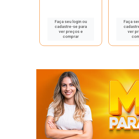
u login ou
Faça seu login ou
Faça seu
e-se para
cadastre-se para
cadastr
reços e
ver preços e
ver p
mprar
comprar
com