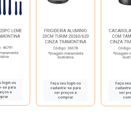
 20PC LEME
FRIGIDEIRA ALUMINIO
CACAROLA
AMONTINA
20CM TURIM 20260/620
COM TAM
CINZA TRAMONTINA
CINZA TR
: 46791
Código: 36378
Código
meramente
*Imagem meramente
*Imagem 
rativa
ilustrativa
ilust
 login ou
Faça seu login ou
Faça seu
e-se para
cadastre-se para
cadastre
reços e
ver preços e
ver pr
prar
comprar
com