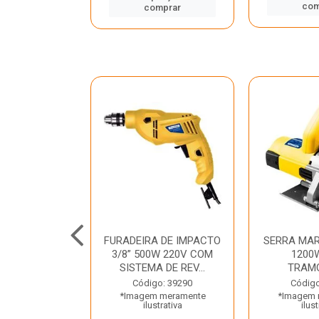
mprar
com
comprar
TELETE
FURADEIRA DE IMPACTO
SERRA MAR
OR/ROMPEDOR
3/8” 500W 220V COM
1200
 220V DEWALT
SISTEMA DE REV...
TRAM
o: 33734
Código: 39290
Código
 meramente
*Imagem meramente
*Imagem 
trativa
ilustrativa
ilust