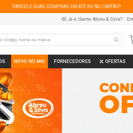
PARCELE SUAS COMPRAS EM ATÉ 6X NO CARTÃO*
Já é cliente Abreu & Silva? - Ent
OS
NOVO NO MIX
FORNECEDORES
OFERTAS