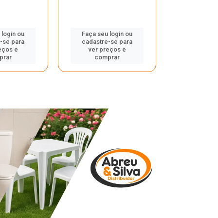
 login ou
Faça seu login ou
Faça seu 
-se para
cadastre-se para
cadastre
eços e
ver preços e
ver pr
prar
comprar
comp