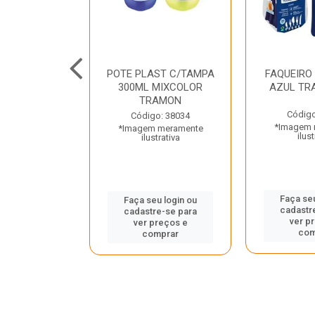
JUNTO
POTE PLAST C/TAMPA
FAQUEIRO
NTE INOX 2
300ML MIXCOLOR
AZUL TR
ENUS PRETO
TRAMON
ONTINA
Código
Código: 38034
*Imagem 
*Imagem meramente
o: 43214
ilust
ilustrativa
 meramente
trativa
Faça seu
Faça seu login ou
cadastr
cadastre-se para
u login ou
ver p
ver preços e
e-se para
com
comprar
reços e
mprar