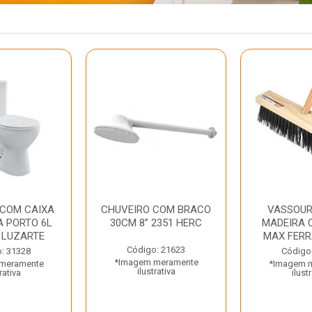
 COM CAIXA
CHUVEIRO COM BRACO
VASSOUR
 PORTO 6L
30CM 8” 2351 HERC
MADEIRA 
 LUZARTE
MAX FER
Código: 21623
: 31328
Código
*Imagem meramente
meramente
*Imagem 
ilustrativa
rativa
ilust