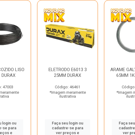
OZIDO LISO
ELETRODO E6013 3
ARAME GAL
G DURAX
25MM DURAX
65MM 1K
: 47003
Código: 46461
Código
meramente
*Imagem meramente
*Imagem 
rativa
ilustrativa
ilust
 login ou
Faça seu login ou
Faça seu
e-se para
cadastre-se para
cadastre
reços e
ver preços e
ver pr