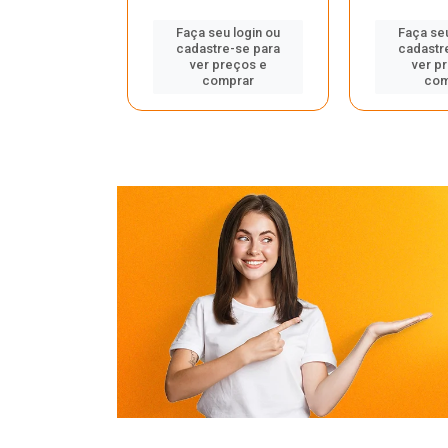
u login ou
Faça seu login ou
Faça seu
e-se para
cadastre-se para
cadastr
reços e
ver preços e
ver p
mprar
comprar
com