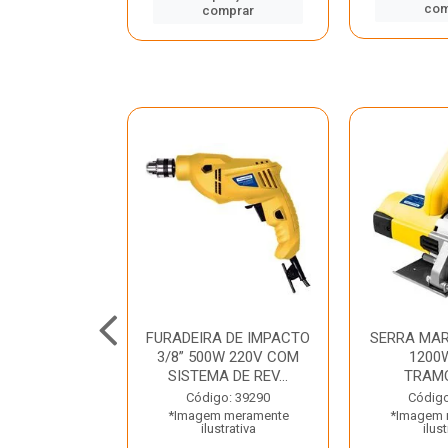
mprar
com
comprar
TELETE
FURADEIRA DE IMPACTO
SERRA MAR
OR/ROMPEDOR
3/8” 500W 220V COM
1200
 220V DEWALT
SISTEMA DE REV...
TRAM
o: 33734
Código: 39290
Código
 meramente
*Imagem meramente
*Imagem 
trativa
ilustrativa
ilust