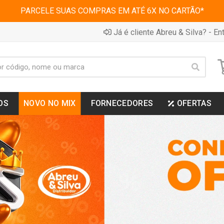
PARCELE SUAS COMPRAS EM ATÉ 6X NO CARTÃO*
Já é cliente Abreu & Silva? - Ent
OS
NOVO NO MIX
FORNECEDORES
OFERTAS