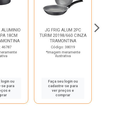
 ALUMINIO
JG FRIG ALUM 2PC
CONJ
PA 18CM
TURIM 20198/660 CINZA
TRINCHANT
AMONTINA
TRAMONTINA
PECAS PLE
TRAMO
: 46787
Código: 38019
meramente
*Imagem meramente
Código:
rativa
ilustrativa
*Imagem m
ilustr
 login ou
Faça seu login ou
-se para
cadastre-se para
Faça seu 
eços e
ver preços e
cadastre
prar
comprar
ver pr
comp