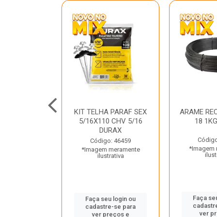
C GALV 3/16
KIT TELHA PARAF SEX
ARAME REC
 DURAX
5/16X110 CHV 5/16
18 1K
DURAX
o: 47012
Código
Código: 46459
 meramente
*Imagem 
*Imagem meramente
trativa
ilust
ilustrativa
u login ou
Faça seu
Faça seu login ou
e-se para
cadastr
cadastre-se para
reços e
ver p
ver preços e