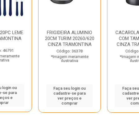
 20PC LEME
FRIGIDEIRA ALUMINIO
CACAROLA
AMONTINA
20CM TURIM 20260/620
COM TAM
CINZA TRAMONTINA
CINZA TR
: 46791
Código: 36378
Código
meramente
*Imagem meramente
*Imagem 
rativa
ilustrativa
ilust
 login ou
Faça seu login ou
Faça seu
e-se para
cadastre-se para
cadastre
reços e
ver preços e
ver pr
prar
comprar
com