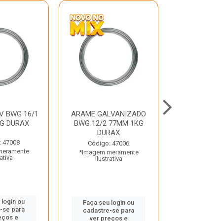
V BWG 16/1
ARAME GALVANIZADO
BARRA ROSC
G DURAX
BWG 12/2 77MM 1KG
UNC D
DURAX
: 47008
Código:
Código: 47006
meramente
*Imagem m
*Imagem meramente
rativa
ilustr
ilustrativa
 login ou
Faça seu 
Faça seu login ou
-se para
cadastre
cadastre-se para
eços e
ver pr
ver preços e