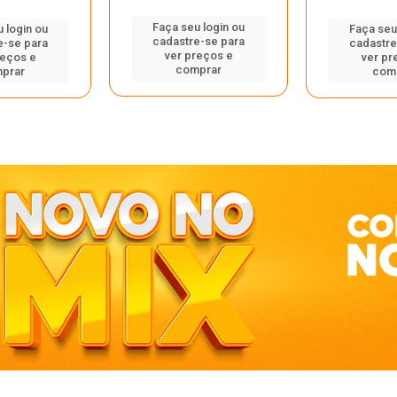
Faça seu login ou
 login ou
Faça seu
cadastre-se para
e-se para
cadastre
ver preços e
reços e
ver pr
comprar
prar
com