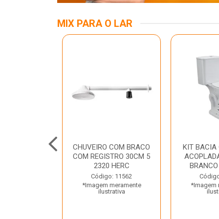
MIX PARA O LAR
INOX APOIO
CHUVEIRO COM BRACO
KIT BACIA
 NEW RAGGI
COM REGISTRO 30CM 5
ACOPLADA
TR
2320 HERC
BRANCO
o: 43456
Código: 11562
Código
 meramente
*Imagem meramente
*Imagem 
trativa
ilustrativa
ilust