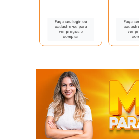
u login ou
Faça seu login ou
Faça seu
e-se para
cadastre-se para
cadastr
reços e
ver preços e
ver p
mprar
comprar
com