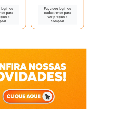
Faça seu 
 login ou
Faça seu login ou
cadastre
-se para
cadastre-se para
ver pr
eços e
ver preços e
comp
prar
comprar