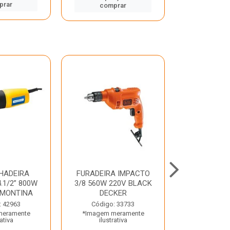
prar
comp
comprar
HADEIRA
FURADEIRA IMPACTO
MARTE
.1/2” 800W
3/8 560W 220V BLACK
PERFURADO
AMONTINA
DECKER
800W 2 6J 2
: 42963
Código: 33733
Código:
meramente
*Imagem meramente
*Imagem m
rativa
ilustrativa
ilustr