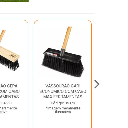
AO CEPA
VASSOURAO GARI
LAVATORIO
COM CABO
ECONOMICO COM CABO
BRANCO MA
RAMENTAS
MAX FERRAMENTAS
Código:
: 34558
Código: 35379
*Imagem m
meramente
*Imagem meramente
ilustr
rativa
ilustrativa