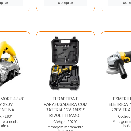
prar
comprar
com
MORE 4.3/8”
FURADEIRA E
ESMERIL
W 220V
PARAFUSADEIRA COM
ELETRICA 4
ONTINA
BATERIA 12V 16PCS
220V TR
BIVOLT TRAMO...
: 42831
Código
meramente
*Imagem 
Código: 39293
rativa
ilust
*Imagem meramente
ilustrativa