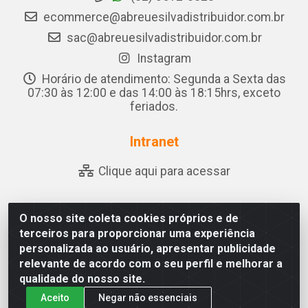
ecommerce@abreuesilvadistribuidor.com.br
sac@abreuesilvadistribuidor.com.br
Instagram
Horário de atendimento: Segunda a Sexta das
07:30 às 12:00 e das 14:00 às 18:15hrs, exceto
feriados.
Intranet
Clique aqui para acessar
O nosso site coleta cookies próprios e de
Abreu & Silva - Rua Padre Jose de Souza Leite, 265 - Ariado,
terceiros para proporcionar uma experiência
Olho D'Água das Flores/AL - CEP 57.442-000 - CNPJ
personalizada ao usuário, apresentar publicidade
04.790.656/0001-06
relevante de acordo com o seu perfil e melhorar a
qualidade do nosso site.
Aceito
Negar não essenciais