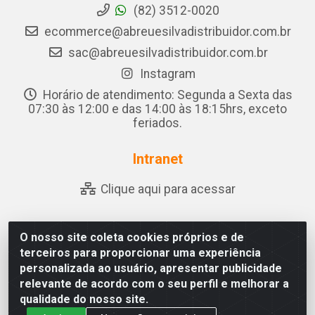
(82) 3512-0020
ecommerce@abreuesilvadistribuidor.com.br
sac@abreuesilvadistribuidor.com.br
Instagram
Horário de atendimento: Segunda a Sexta das
07:30 às 12:00 e das 14:00 às 18:15hrs, exceto
feriados.
Intranet
Clique aqui para acessar
O nosso site coleta cookies próprios e de
Abreu & Silva - Rua Padre Jose de Souza Leite, 265 - Ariado,
terceiros para proporcionar uma experiência
Olho D'Água das Flores/AL - CEP 57.442-000 - CNPJ
personalizada ao usuário, apresentar publicidade
04.790.656/0001-06
relevante de acordo com o seu perfil e melhorar a
qualidade do nosso site.