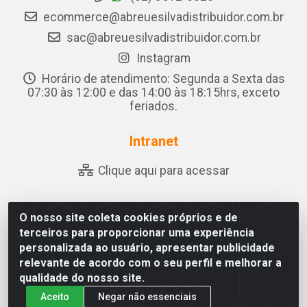
ecommerce@abreuesilvadistribuidor.com.br
sac@abreuesilvadistribuidor.com.br
Instagram
Horário de atendimento: Segunda a Sexta das
07:30 às 12:00 e das 14:00 às 18:15hrs, exceto
feriados.
Intranet
Clique aqui para acessar
O nosso site coleta cookies próprios e de
Abreu & Silva - Rua Padre Jose de Souza Leite, 265 - Ariado,
terceiros para proporcionar uma experiência
Olho D'Água das Flores/AL - CEP 57.442-000 - CNPJ
personalizada ao usuário, apresentar publicidade
04.790.656/0001-06
relevante de acordo com o seu perfil e melhorar a
qualidade do nosso site.
Aceito
Negar não essenciais