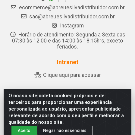
ecommerce@abreuesilvadistribuidor.com.br
sac@abreuesilvadistribuidor.com.br
Instagram
Horário de atendimento: Segunda a Sexta das
07:30 às 12:00 e das 14:00 às 18:15hrs, exceto
feriados.
Intranet
Clique aqui para acessar
O nosso site coleta cookies próprios e de
Abreu & Silva - Rua Padre Jose de Souza Leite, 265 - Ariado,
terceiros para proporcionar uma experiência
Olho D'Água das Flores/AL - CEP 57.442-000 - CNPJ
personalizada ao usuário, apresentar publicidade
04.790.656/0001-06
relevante de acordo com o seu perfil e melhorar a
qualidade do nosso site.
Aceito
Negar não essenciais