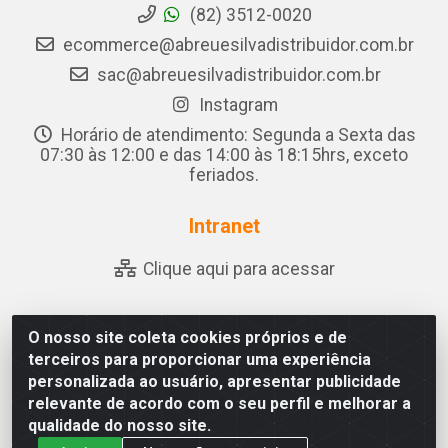
(82) 3512-0020
ecommerce@abreuesilvadistribuidor.com.br
sac@abreuesilvadistribuidor.com.br
Instagram
Horário de atendimento: Segunda a Sexta das
07:30 às 12:00 e das 14:00 às 18:15hrs, exceto
feriados.
Intranet
Clique aqui para acessar
O nosso site coleta cookies próprios e de
Abreu & Silva - Rua Padre Jose de Souza Leite, 265 - Ariado,
terceiros para proporcionar uma experiência
Olho D'Água das Flores/AL - CEP 57.442-000 - CNPJ
personalizada ao usuário, apresentar publicidade
04.790.656/0001-06
relevante de acordo com o seu perfil e melhorar a
qualidade do nosso site.