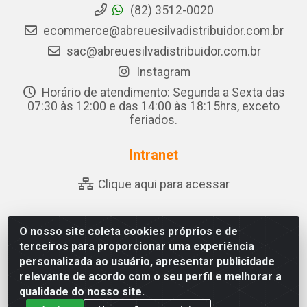
(82) 3512-0020
ecommerce@abreuesilvadistribuidor.com.br
sac@abreuesilvadistribuidor.com.br
Instagram
Horário de atendimento: Segunda a Sexta das
07:30 às 12:00 e das 14:00 às 18:15hrs, exceto
feriados.
Intranet
Clique aqui para acessar
O nosso site coleta cookies próprios e de
Abreu & Silva - Rua Padre Jose de Souza Leite, 265 - Ariado,
terceiros para proporcionar uma experiência
Olho D'Água das Flores/AL - CEP 57.442-000 - CNPJ
personalizada ao usuário, apresentar publicidade
04.790.656/0001-06
relevante de acordo com o seu perfil e melhorar a
qualidade do nosso site.