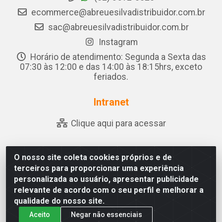
ecommerce@abreuesilvadistribuidor.com.br
sac@abreuesilvadistribuidor.com.br
Instagram
Horário de atendimento: Segunda a Sexta das
07:30 às 12:00 e das 14:00 às 18:15hrs, exceto
feriados.
Intranet
Clique aqui para acessar
O nosso site coleta cookies próprios e de
Abreu & Silva - Rua Padre Jose de Souza Leite, 265 - Ariado,
terceiros para proporcionar uma experiência
Olho D'Água das Flores/AL - CEP 57.442-000 - CNPJ
personalizada ao usuário, apresentar publicidade
04.790.656/0001-06
relevante de acordo com o seu perfil e melhorar a
qualidade do nosso site.
Aceito
Negar não essenciais