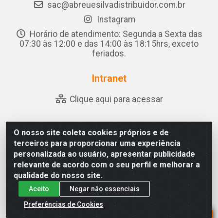
sac@abreuesilvadistribuidor.com.br
Instagram
Horário de atendimento: Segunda a Sexta das
07:30 às 12:00 e das 14:00 às 18:15hrs, exceto
feriados.
Intranet
Clique aqui para acessar
O nosso site coleta cookies próprios e de
Abreu & Silva - Rua Padre Jose de Souza Leite, 265 -
terceiros para proporcionar uma experiência
Ariado, Olho D'Água das Flores/AL - CEP 57.442-000 -
personalizada ao usuário, apresentar publicidade
CNPJ 04.790.656/0001-06
relevante de acordo com o seu perfil e melhorar a
qualidade do nosso site.
Aceito
Negar não essenciais
Preferências de Cookies