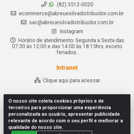
(82) 3512-0020
ecommerce@abreuesilvadistribuidor.com.br
sac@abreuesilvadistribuidor.com.br
Instagram
Horário de atendimento: Segunda a Sexta das
07:30 às 12:00 e das 14:00 às 18:15hrs, exceto
feriados.
Intranet
Clique aqui para acessar
O nosso site coleta cookies próprios e de
Abreu & Silva - Rua Padre Jose de Souza Leite, 265 - Ariado,
terceiros para proporcionar uma experiência
Olho D'Água das Flores/AL - CEP 57.442-000 - CNPJ
personalizada ao usuário, apresentar publicidade
04.790.656/0001-06
relevante de acordo com o seu perfil e melhorar a
qualidade do nosso site.