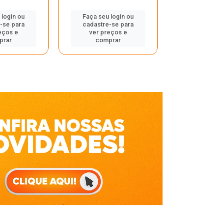
Faça seu 
 login ou
Faça seu login ou
cadastre
-se para
cadastre-se para
ver pr
eços e
ver preços e
comp
prar
comprar