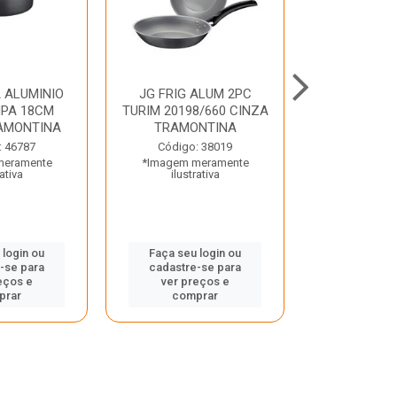
 ALUMINIO
JG FRIG ALUM 2PC
CONJ
PA 18CM
TURIM 20198/660 CINZA
TRINCHANT
AMONTINA
TRAMONTINA
PECAS PLE
TRAMO
: 46787
Código: 38019
meramente
*Imagem meramente
Código:
rativa
ilustrativa
*Imagem m
ilustr
 login ou
Faça seu login ou
-se para
cadastre-se para
Faça seu 
eços e
ver preços e
cadastre
prar
comprar
ver pr
comp