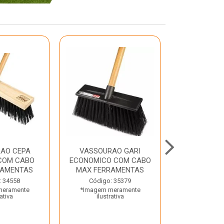
AO CEPA
VASSOURAO GARI
LAVATORIO
COM CABO
ECONOMICO COM CABO
BRANCO MA
RAMENTAS
MAX FERRAMENTAS
Código:
: 34558
Código: 35379
*Imagem m
meramente
*Imagem meramente
ilustr
rativa
ilustrativa