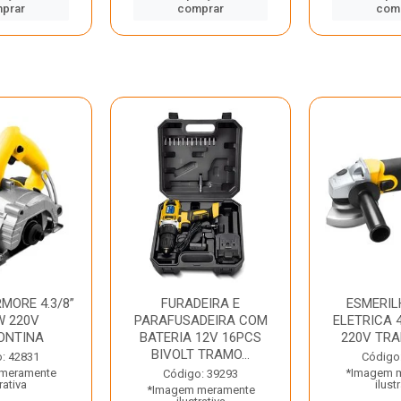
prar
comprar
com
MORE 4.3/8”
FURADEIRA E
ESMERIL
W 220V
PARAFUSADEIRA COM
ELETRICA 4
ONTINA
BATERIA 12V 16PCS
220V TR
BIVOLT TRAMO...
: 42831
Código
meramente
*Imagem 
Código: 39293
rativa
ilust
*Imagem meramente