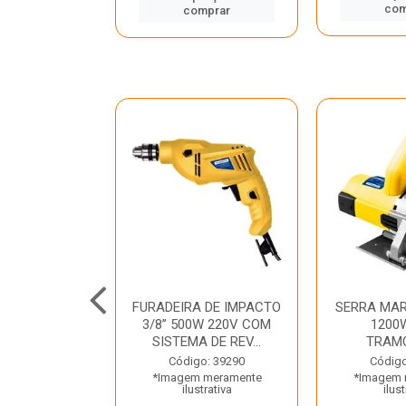
mprar
com
comprar
TELETE
FURADEIRA DE IMPACTO
SERRA MAR
OR/ROMPEDOR
3/8” 500W 220V COM
1200
 220V DEWALT
SISTEMA DE REV...
TRAM
o: 33734
Código: 39290
Código
 meramente
*Imagem meramente
*Imagem 
trativa
ilustrativa
ilust