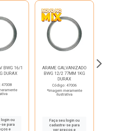
V BWG 16/1
ARAME GALVANIZADO
BARRA ROSC
G DURAX
BWG 12/2 77MM 1KG
UNC D
DURAX
: 47008
Código:
Código: 47006
meramente
*Imagem m
*Imagem meramente
rativa
ilustr
ilustrativa
 login ou
Faça seu 
Faça seu login ou
-se para
cadastre
cadastre-se para
eços e
ver pr
ver preços e