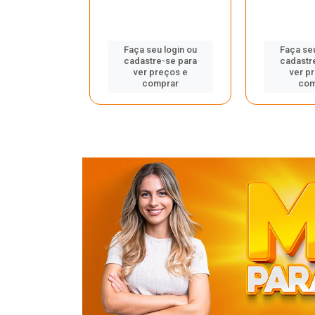
u login ou
Faça seu login ou
Faça seu
e-se para
cadastre-se para
cadastr
reços e
ver preços e
ver p
mprar
comprar
com