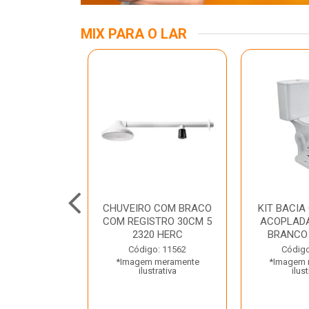
MIX PARA O LAR
ALUMINIO 03
CHUVEIRO COM BRACO
KIT BACIA
TRAMONTINA
COM REGISTRO 30CM 5
ACOPLADA
2320 HERC
BRANCO
o: 45797
Código: 11562
Código
 meramente
*Imagem meramente
*Imagem 
trativa
ilustrativa
ilust