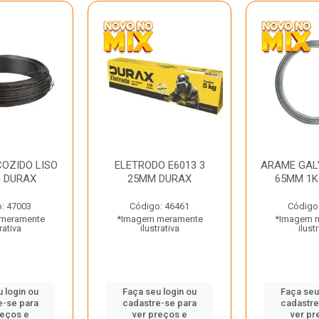
OZIDO LISO
ELETRODO E6013 3
ARAME GAL
G DURAX
25MM DURAX
65MM 1K
: 47003
Código: 46461
Código
meramente
*Imagem meramente
*Imagem 
rativa
ilustrativa
ilust
 login ou
Faça seu login ou
Faça seu
e-se para
cadastre-se para
cadastre
reços e
ver preços e
ver pr