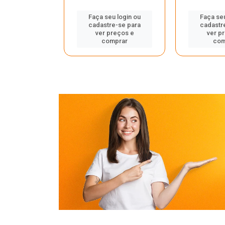
u login ou
Faça seu login ou
Faça seu
e-se para
cadastre-se para
cadastr
reços e
ver preços e
ver p
mprar
comprar
com