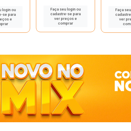
Faça seu login ou
 login ou
Faça seu
cadastre-se para
e-se para
cadastre
ver preços e
reços e
ver pr
comprar
prar
com