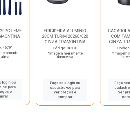
 20PC LEME
FRIGIDEIRA ALUMINIO
CACAROLA
AMONTINA
20CM TURIM 20260/620
COM TAM
CINZA TRAMONTINA
CINZA TR
: 46791
Código: 36378
Código
meramente
*Imagem meramente
*Imagem 
rativa
ilustrativa
ilust
 login ou
Faça seu login ou
Faça seu
e-se para
cadastre-se para
cadastre
reços e
ver preços e
ver pr
prar
comprar
com