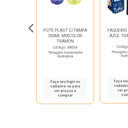
JUNTO
POTE PLAST C/TAMPA
FAQUEIRO
NTE INOX 2
300ML MIXCOLOR
AZUL TR
ENUS PRETO
TRAMON
ONTINA
Código
Código: 38034
*Imagem 
*Imagem meramente
o: 43214
ilust
ilustrativa
 meramente
trativa
Faça seu
Faça seu login ou
cadastr
cadastre-se para
u login ou
ver p
ver preços e
e-se para
com
comprar
reços e
mprar