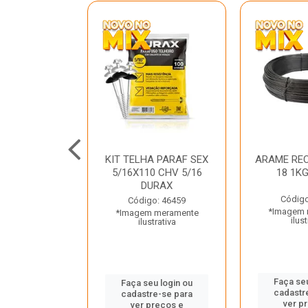
C GALV 3/16
KIT TELHA PARAF SEX
ARAME REC
 DURAX
5/16X110 CHV 5/16
18 1K
DURAX
o: 47012
Código
Código: 46459
 meramente
*Imagem 
*Imagem meramente
trativa
ilust
ilustrativa
u login ou
Faça seu
Faça seu login ou
e-se para
cadastr
cadastre-se para
reços e
ver p
ver preços e