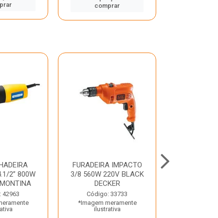
prar
comp
comprar
HADEIRA
FURADEIRA IMPACTO
MARTE
.1/2” 800W
3/8 560W 220V BLACK
PERFURADO
AMONTINA
DECKER
800W 2 6J 2
: 42963
Código: 33733
Código:
meramente
*Imagem meramente
*Imagem m
rativa
ilustrativa
ilustr