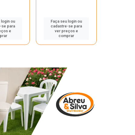
 login ou
Faça seu login ou
Faça seu 
-se para
cadastre-se para
cadastre
eços e
ver preços e
ver pr
prar
comprar
comp