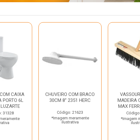
 COM CAIXA
CHUVEIRO COM BRACO
VASSOUR
 PORTO 6L
30CM 8” 2351 HERC
MADEIRA 
 LUZARTE
MAX FER
Código: 21623
: 31328
Código
*Imagem meramente
meramente
*Imagem 
ilustrativa
rativa
ilust