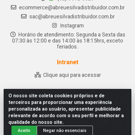
ecommerce@abreuesilvadistribuidor.com.br
sac@abreuesilvadistribuidor.com.br
Instagram
Horário de atendimento: Segunda a Sexta das
07:30 às 12:00 e das 14:00 às 18:15hrs, exceto
feriados.
Intranet
Clique aqui para acessar
O nosso site coleta cookies próprios e de
Abreu & Silva - Rua Padre Jose de Souza Leite, 265 - Ariado,
terceiros para proporcionar uma experiência
Olho D'Água das Flores/AL - CEP 57.442-000 - CNPJ
personalizada ao usuário, apresentar publicidade
04.790.656/0001-06
relevante de acordo com o seu perfil e melhorar a
qualidade do nosso site.
Aceito
Negar não essenciais