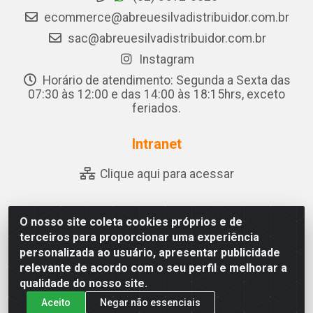
ecommerce@abreuesilvadistribuidor.com.br
sac@abreuesilvadistribuidor.com.br
Instagram
Horário de atendimento: Segunda a Sexta das
07:30 às 12:00 e das 14:00 às 18:15hrs, exceto
feriados.
Intranet
Clique aqui para acessar
O nosso site coleta cookies próprios e de
Abreu & Silva - Rua Padre Jose de Souza Leite, 265 - Ariado,
terceiros para proporcionar uma experiência
Olho D'Água das Flores/AL - CEP 57.442-000 - CNPJ
personalizada ao usuário, apresentar publicidade
04.790.656/0001-06
relevante de acordo com o seu perfil e melhorar a
qualidade do nosso site.
Aceito
Negar não essenciais