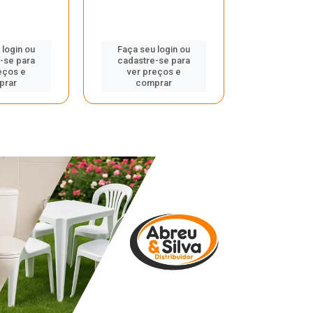
 login ou
Faça seu login ou
Faça seu 
-se para
cadastre-se para
cadastre
eços e
ver preços e
ver pr
prar
comprar
comp