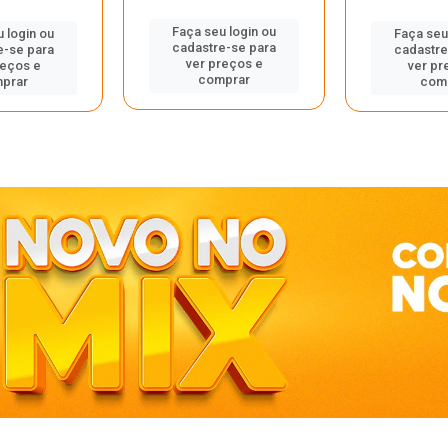
Faça seu login ou
 login ou
Faça seu
cadastre-se para
e-se para
cadastre
ver preços e
reços e
ver pr
comprar
prar
com