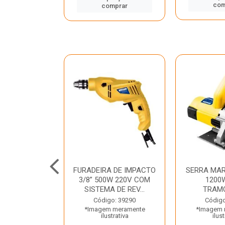
mprar
com
comprar
TELETE
FURADEIRA DE IMPACTO
SERRA MAR
OR/ROMPEDOR
3/8” 500W 220V COM
1200
 220V DEWALT
SISTEMA DE REV...
TRAM
o: 33734
Código: 39290
Código
 meramente
*Imagem meramente
*Imagem 
trativa
ilustrativa
ilust