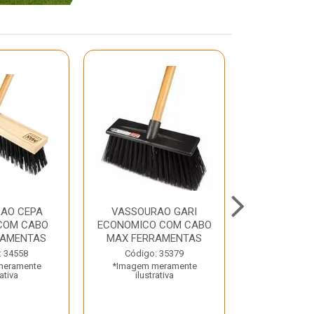
AO CEPA
VASSOURAO GARI
LAVATORIO
COM CABO
ECONOMICO COM CABO
BRANCO MA
RAMENTAS
MAX FERRAMENTAS
Código:
: 34558
Código: 35379
*Imagem m
meramente
*Imagem meramente
ilustr
rativa
ilustrativa