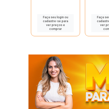
u login ou
Faça seu login ou
Faça seu
e-se para
cadastre-se para
cadastr
reços e
ver preços e
ver p
mprar
comprar
com