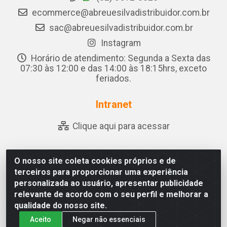
ecommerce@abreuesilvadistribuidor.com.br
sac@abreuesilvadistribuidor.com.br
Instagram
Horário de atendimento: Segunda a Sexta das
07:30 às 12:00 e das 14:00 às 18:15hrs, exceto
feriados.
Intranet
Clique aqui para acessar
O nosso site coleta cookies próprios e de
Abreu & Silva - Rua Padre Jose de Souza Leite, 265 - Ariado,
terceiros para proporcionar uma experiência
Olho D'Água das Flores/AL - CEP 57.442-000 - CNPJ
personalizada ao usuário, apresentar publicidade
04.790.656/0001-06
relevante de acordo com o seu perfil e melhorar a
qualidade do nosso site.
Aceito
Negar não essenciais