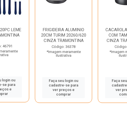
 20PC LEME
FRIGIDEIRA ALUMINIO
CACAROLA
AMONTINA
20CM TURIM 20260/620
COM TAM
CINZA TRAMONTINA
CINZA TR
: 46791
Código: 36378
Código
meramente
*Imagem meramente
*Imagem 
rativa
ilustrativa
ilust
 login ou
Faça seu login ou
Faça seu
e-se para
cadastre-se para
cadastre
reços e
ver preços e
ver pr
prar
comprar
com