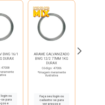
V BWG 16/1
ARAME GALVANIZADO
BARRA ROSC
G DURAX
BWG 12/2 77MM 1KG
UNC D
DURAX
: 47008
Código:
Código: 47006
meramente
*Imagem m
*Imagem meramente
rativa
ilustr
ilustrativa
 login ou
Faça seu 
Faça seu login ou
-se para
cadastre
cadastre-se para
eços e
ver pr
ver preços e