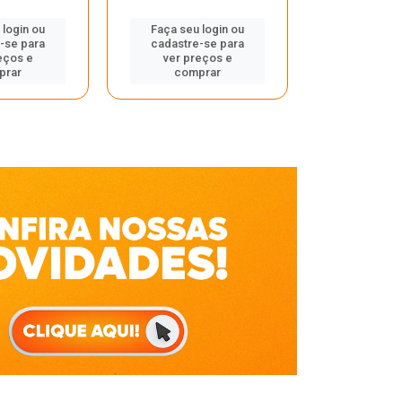
Faça seu 
 login ou
Faça seu login ou
cadastre
-se para
cadastre-se para
ver pr
eços e
ver preços e
comp
prar
comprar