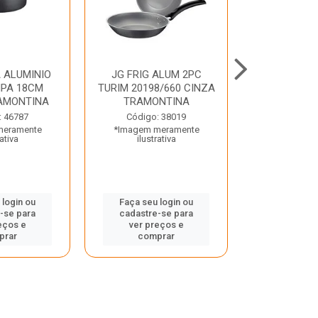
 ALUMINIO
JG FRIG ALUM 2PC
CONJ
PA 18CM
TURIM 20198/660 CINZA
TRINCHANT
AMONTINA
TRAMONTINA
PECAS PLE
TRAMO
: 46787
Código: 38019
meramente
*Imagem meramente
Código:
rativa
ilustrativa
*Imagem m
ilustr
 login ou
Faça seu login ou
-se para
cadastre-se para
Faça seu 
eços e
ver preços e
cadastre
prar
comprar
ver pr
comp