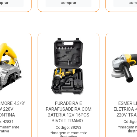
prar
comprar
com
MORE 4.3/8”
FURADEIRA E
ESMERIL
W 220V
PARAFUSADEIRA COM
ELETRICA 4
ONTINA
BATERIA 12V 16PCS
220V TR
BIVOLT TRAMO...
: 42831
Código
meramente
*Imagem 
Código: 39293
rativa
ilust
*Imagem meramente
ilustrativa