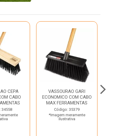
AO CEPA
VASSOURAO GARI
LAVATORIO
COM CABO
ECONOMICO COM CABO
BRANCO MA
RAMENTAS
MAX FERRAMENTAS
Código:
: 34558
Código: 35379
*Imagem m
meramente
*Imagem meramente
ilustr
rativa
ilustrativa