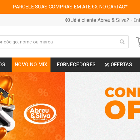
PARCELE SUAS COMPRAS EM ATÉ 6X NO CARTÃO*
Já é cliente Abreu & Silva? - Ent
OS
NOVO NO MIX
FORNECEDORES
OFERTAS