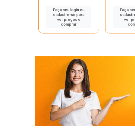
u login ou
Faça seu login ou
Faça seu
e-se para
cadastre-se para
cadastr
reços e
ver preços e
ver p
mprar
comprar
com