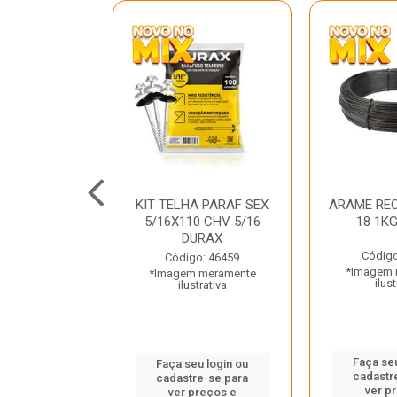
C GALV 3/16
KIT TELHA PARAF SEX
ARAME REC
 DURAX
5/16X110 CHV 5/16
18 1K
DURAX
o: 47012
Código
Código: 46459
 meramente
*Imagem 
*Imagem meramente
trativa
ilust
ilustrativa
u login ou
Faça seu
Faça seu login ou
e-se para
cadastr
cadastre-se para
reços e
ver p
ver preços e