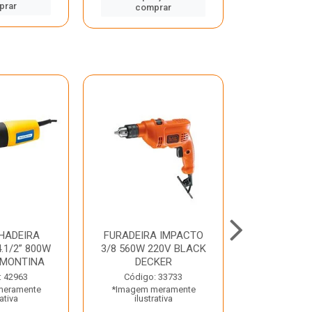
prar
comp
comprar
HADEIRA
FURADEIRA IMPACTO
MARTE
.1/2” 800W
3/8 560W 220V BLACK
PERFURADO
AMONTINA
DECKER
800W 2 6J 2
: 42963
Código: 33733
Código:
meramente
*Imagem meramente
*Imagem m
rativa
ilustrativa
ilustr