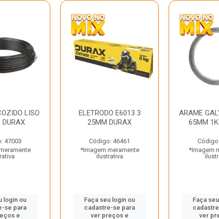
OZIDO LISO
ELETRODO E6013 3
ARAME GAL
G DURAX
25MM DURAX
65MM 1K
: 47003
Código: 46461
Código
meramente
*Imagem meramente
*Imagem 
rativa
ilustrativa
ilust
 login ou
Faça seu login ou
Faça seu
e-se para
cadastre-se para
cadastre
reços e
ver preços e
ver pr