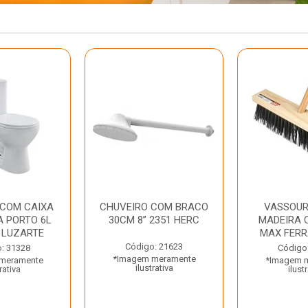
 COM CAIXA
CHUVEIRO COM BRACO
VASSOUR
 PORTO 6L
30CM 8” 2351 HERC
MADEIRA 
 LUZARTE
MAX FER
Código: 21623
: 31328
Código
*Imagem meramente
meramente
*Imagem 
ilustrativa
rativa
ilust