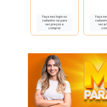
u login ou
Faça seu login ou
Faça seu
e-se para
cadastre-se para
cadastr
reços e
ver preços e
ver p
mprar
comprar
com