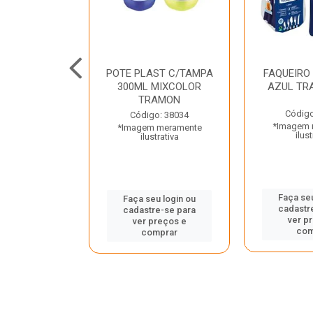
JUNTO
POTE PLAST C/TAMPA
FAQUEIRO
NTE INOX 2
300ML MIXCOLOR
AZUL TR
ENUS PRETO
TRAMON
ONTINA
Código
Código: 38034
*Imagem 
*Imagem meramente
o: 43214
ilust
ilustrativa
 meramente
trativa
Faça seu
Faça seu login ou
cadastr
cadastre-se para
u login ou
ver p
ver preços e
e-se para
com
comprar
reços e
mprar