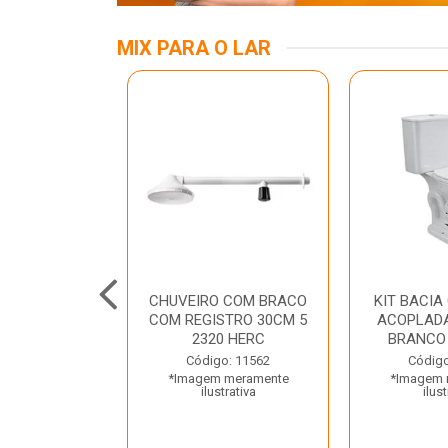
MIX PARA O LAR
ALUMINIO 03
CHUVEIRO COM BRACO
KIT BACIA
TRAMONTINA
COM REGISTRO 30CM 5
ACOPLADA
2320 HERC
BRANCO
o: 45797
Código: 11562
Código
 meramente
*Imagem meramente
*Imagem 
trativa
ilustrativa
ilust