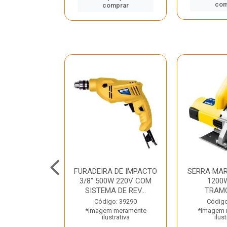
mprar
com
comprar
TELETE
FURADEIRA DE IMPACTO
SERRA MAR
OR/ROMPEDOR
3/8” 500W 220V COM
1200
 220V DEWALT
SISTEMA DE REV...
TRAM
o: 33734
Código: 39290
Código
 meramente
*Imagem meramente
*Imagem 
trativa
ilustrativa
ilust