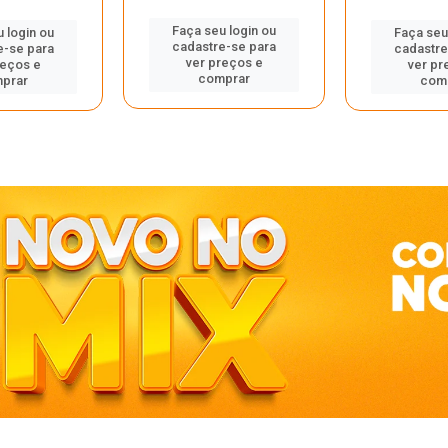
Faça seu login ou
 login ou
Faça seu
cadastre-se para
e-se para
cadastre
ver preços e
reços e
ver pr
comprar
prar
com