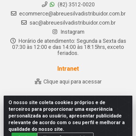
(82) 3512-0020
ecommerce@abreuesilvadistribuidor.com.br
sac@abreuesilvadistribuidor.com.br
Instagram
Horário de atendimento: Segunda a Sexta das
07:30 às 12:00 e das 14:00 às 18:15hrs, exceto
feriados.
Intranet
Clique aqui para acessar
O nosso site coleta cookies próprios e de
Abreu & Silva - Rua Padre Jose de Souza Leite, 265 - Ariado,
terceiros para proporcionar uma experiência
Olho D'Água das Flores/AL - CEP 57.442-000 - CNPJ
personalizada ao usuário, apresentar publicidade
04.790.656/0001-06
relevante de acordo com o seu perfil e melhorar a
qualidade do nosso site.