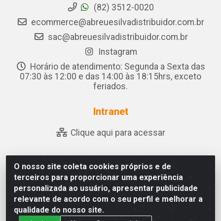
(82) 3512-0020
ecommerce@abreuesilvadistribuidor.com.br
sac@abreuesilvadistribuidor.com.br
Instagram
Horário de atendimento: Segunda a Sexta das
07:30 às 12:00 e das 14:00 às 18:15hrs, exceto
feriados.
Intranet
Clique aqui para acessar
O nosso site coleta cookies próprios e de
Abreu & Silva - Rua Padre Jose de Souza Leite, 265 - Ariado,
terceiros para proporcionar uma experiência
Olho D'Água das Flores/AL - CEP 57.442-000 - CNPJ
personalizada ao usuário, apresentar publicidade
04.790.656/0001-06
relevante de acordo com o seu perfil e melhorar a
qualidade do nosso site.