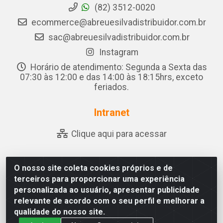
(82) 3512-0020
ecommerce@abreuesilvadistribuidor.com.br
sac@abreuesilvadistribuidor.com.br
Instagram
Horário de atendimento: Segunda a Sexta das
07:30 às 12:00 e das 14:00 às 18:15hrs, exceto
feriados.
Intranet
Clique aqui para acessar
O nosso site coleta cookies próprios e de
Abreu & Silva - Rua Padre Jose de Souza Leite, 265 - Ariado,
terceiros para proporcionar uma experiência
Olho D'Água das Flores/AL - CEP 57.442-000 - CNPJ
personalizada ao usuário, apresentar publicidade
04.790.656/0001-06
relevante de acordo com o seu perfil e melhorar a
qualidade do nosso site.