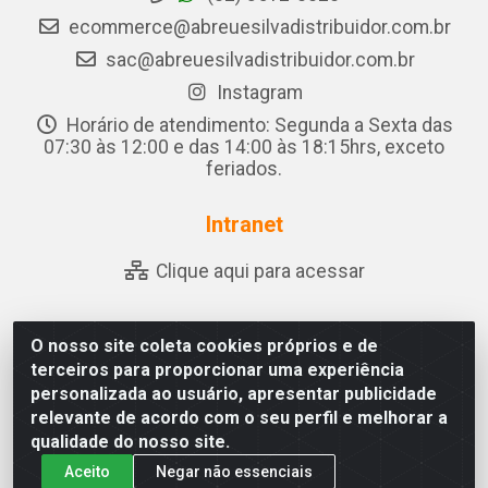
ecommerce@abreuesilvadistribuidor.com.br
sac@abreuesilvadistribuidor.com.br
Instagram
Horário de atendimento: Segunda a Sexta das
07:30 às 12:00 e das 14:00 às 18:15hrs, exceto
feriados.
Intranet
Clique aqui para acessar
O nosso site coleta cookies próprios e de
Abreu & Silva - Rua Padre Jose de Souza Leite, 265 - Ariado,
terceiros para proporcionar uma experiência
Olho D'Água das Flores/AL - CEP 57.442-000 - CNPJ
personalizada ao usuário, apresentar publicidade
04.790.656/0001-06
relevante de acordo com o seu perfil e melhorar a
qualidade do nosso site.
Aceito
Negar não essenciais