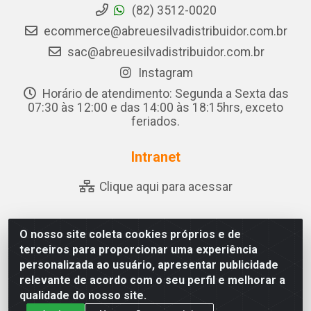
(82) 3512-0020
ecommerce@abreuesilvadistribuidor.com.br
sac@abreuesilvadistribuidor.com.br
Instagram
Horário de atendimento: Segunda a Sexta das
07:30 às 12:00 e das 14:00 às 18:15hrs, exceto
feriados.
Intranet
Clique aqui para acessar
O nosso site coleta cookies próprios e de
Abreu & Silva - Rua Padre Jose de Souza Leite, 265 - Ariado,
terceiros para proporcionar uma experiência
Olho D'Água das Flores/AL - CEP 57.442-000 - CNPJ
personalizada ao usuário, apresentar publicidade
04.790.656/0001-06
relevante de acordo com o seu perfil e melhorar a
qualidade do nosso site.