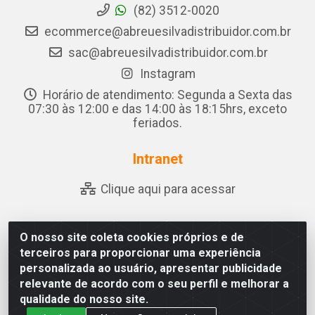
(82) 3512-0020
ecommerce@abreuesilvadistribuidor.com.br
sac@abreuesilvadistribuidor.com.br
Instagram
Horário de atendimento: Segunda a Sexta das
07:30 às 12:00 e das 14:00 às 18:15hrs, exceto
feriados.
Intranet
Clique aqui para acessar
O nosso site coleta cookies próprios e de
Abreu & Silva - Rua Padre Jose de Souza Leite, 265 - Ariado,
terceiros para proporcionar uma experiência
Olho D'Água das Flores/AL - CEP 57.442-000 - CNPJ
personalizada ao usuário, apresentar publicidade
04.790.656/0001-06
relevante de acordo com o seu perfil e melhorar a
qualidade do nosso site.